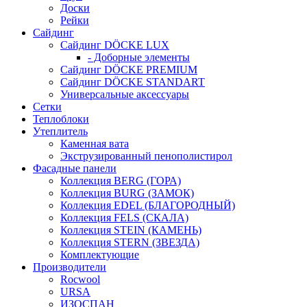
Доски
Рейки
Сайдинг
Сайдинг DÖCKE LUX
- Доборные элементы
Сайдинг DÖCKE PREMIUM
Сайдинг DÖCKE STANDART
Универсальные аксессуары
Сетки
Теплоблоки
Утеплитель
Каменная вата
Экструзированный пенополистирол
Фасадные панели
Коллекция BERG (ГОРА)
Коллекция BURG (ЗАМОК)
Коллекция EDEL (БЛАГОРОДНЫЙ)
Коллекция FELS (СКАЛА)
Коллекция STEIN (КАМЕНЬ)
Коллекция STERN (ЗВЕЗДА)
Комплектующие
Производители
Rocwool
URSA
ИЗОСПАН