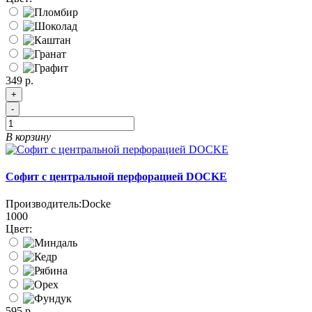
349 р.
+
-
В корзину
Софит с центральной перфорацией DOCKE
Производитель:
Docke
1000
Цвет:
595 р.