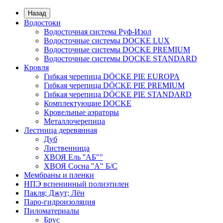
Назад
Водостоки
Водосточная система Руф-Изол
Водосточные системы DOCKE LUX
Водосточные системы DOCKE PREMIUM
Водосточные системы DOCKE STANDARD
Кровля
Гибкая черепица DÖCKE PIE EUROPA
Гибкая черепица DÖCKE PIE PREMIUM
Гибкая черепица DÖCKE PIE STANDARD
Комплектующие DOCKE
Кровельные аэраторы
Металлочерепица
Лестница деревянная
Дуб
Лиственница
ХВОЯ Ель ''AБ""
ХВОЯ Сосна ''A" Б/С
Мембраны и пленки
НПЭ вспенинный полиэтилен
Пакля; Джут; Лён
Паро-гидроизоляция
Пиломатериалы
Брус