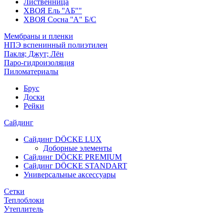
Лиственница
ХВОЯ Ель ''AБ""
ХВОЯ Сосна ''A" Б/С
Мембраны и пленки
НПЭ вспенинный полиэтилен
Пакля; Джут; Лён
Паро-гидроизоляция
Пиломатериалы
Брус
Доски
Рейки
Сайдинг
Сайдинг DÖCKE LUX
Доборные элементы
Сайдинг DÖCKE PREMIUM
Сайдинг DÖCKE STANDART
Универсальные аксессуары
Сетки
Теплоблоки
Утеплитель