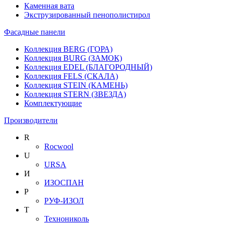
Каменная вата
Экструзированный пенополистирол
Фасадные панели
Коллекция BERG (ГОРА)
Коллекция BURG (ЗАМОК)
Коллекция EDEL (БЛАГОРОДНЫЙ)
Коллекция FELS (СКАЛА)
Коллекция STEIN (КАМЕНЬ)
Коллекция STERN (ЗВЕЗДА)
Комплектующие
Производители
R
Rocwool
U
URSA
И
ИЗОСПАН
Р
РУФ-ИЗОЛ
Т
Технониколь