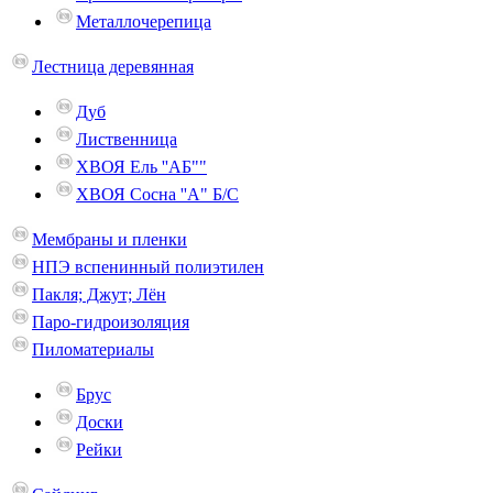
Металлочерепица
Лестница деревянная
Дуб
Лиственница
ХВОЯ Ель ''AБ""
ХВОЯ Сосна ''A" Б/С
Мембраны и пленки
НПЭ вспенинный полиэтилен
Пакля; Джут; Лён
Паро-гидроизоляция
Пиломатериалы
Брус
Доски
Рейки