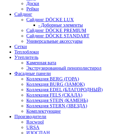
Доски
Рейки
Сайдинг
Сайдинг DÖCKE LUX
- Доборные элементы
Сайдинг DÖCKE PREMIUM
Сайдинг DÖCKE STANDART
Универсальные аксессуары
Сетки
Теплоблоки
Утеплитель
Каменная вата
Экструзированный пенополистирол
Фасадные панели
Коллекция BERG (ГОРА)
Коллекция BURG (ЗАМОК)
Коллекция EDEL (БЛАГОРОДНЫЙ)
Коллекция FELS (СКАЛА)
Коллекция STEIN (КАМЕНЬ)
Коллекция STERN (ЗВЕЗДА)
Комплектующие
Производители
Rocwool
URSA
ИЗОСПАН