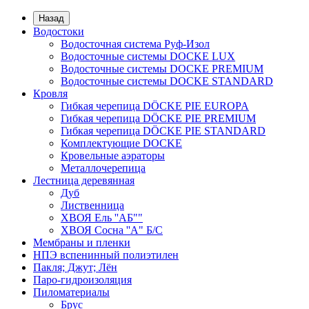
Назад
Водостоки
Водосточная система Руф-Изол
Водосточные системы DOCKE LUX
Водосточные системы DOCKE PREMIUM
Водосточные системы DOCKE STANDARD
Кровля
Гибкая черепица DÖCKE PIE EUROPA
Гибкая черепица DÖCKE PIE PREMIUM
Гибкая черепица DÖCKE PIE STANDARD
Комплектующие DOCKE
Кровельные аэраторы
Металлочерепица
Лестница деревянная
Дуб
Лиственница
ХВОЯ Ель ''AБ""
ХВОЯ Сосна ''A" Б/С
Мембраны и пленки
НПЭ вспенинный полиэтилен
Пакля; Джут; Лён
Паро-гидроизоляция
Пиломатериалы
Брус