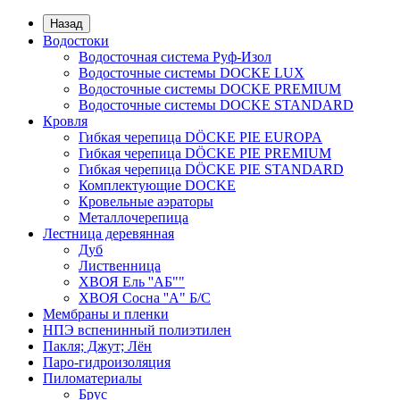
Назад
Водостоки
Водосточная система Руф-Изол
Водосточные системы DOCKE LUX
Водосточные системы DOCKE PREMIUM
Водосточные системы DOCKE STANDARD
Кровля
Гибкая черепица DÖCKE PIE EUROPA
Гибкая черепица DÖCKE PIE PREMIUM
Гибкая черепица DÖCKE PIE STANDARD
Комплектующие DOCKE
Кровельные аэраторы
Металлочерепица
Лестница деревянная
Дуб
Лиственница
ХВОЯ Ель ''AБ""
ХВОЯ Сосна ''A" Б/С
Мембраны и пленки
НПЭ вспенинный полиэтилен
Пакля; Джут; Лён
Паро-гидроизоляция
Пиломатериалы
Брус