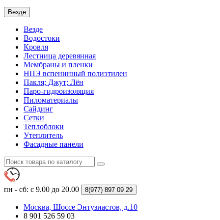
Везде
Везде
Водостоки
Кровля
Лестница деревянная
Мембраны и пленки
НПЭ вспенинный полиэтилен
Пакля; Джут; Лён
Паро-гидроизоляция
Пиломатериалы
Сайдинг
Сетки
Теплоблоки
Утеплитель
Фасадные панели
пн - сб: с 9.00 до 20.00
8(977)
897 09 29
Москва, Шоссе Энтузиастов, д.10
8 901 526 59 03