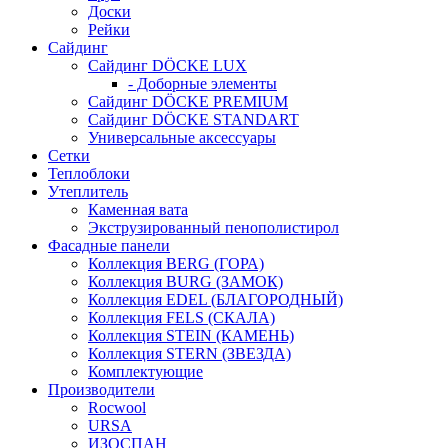
Доски
Рейки
Сайдинг
Сайдинг DÖCKE LUX
- Доборные элементы
Сайдинг DÖCKE PREMIUM
Сайдинг DÖCKE STANDART
Универсальные аксессуары
Сетки
Теплоблоки
Утеплитель
Каменная вата
Экструзированный пенополистирол
Фасадные панели
Коллекция BERG (ГОРА)
Коллекция BURG (ЗАМОК)
Коллекция EDEL (БЛАГОРОДНЫЙ)
Коллекция FELS (СКАЛА)
Коллекция STEIN (КАМЕНЬ)
Коллекция STERN (ЗВЕЗДА)
Комплектующие
Производители
Rocwool
URSA
ИЗОСПАН