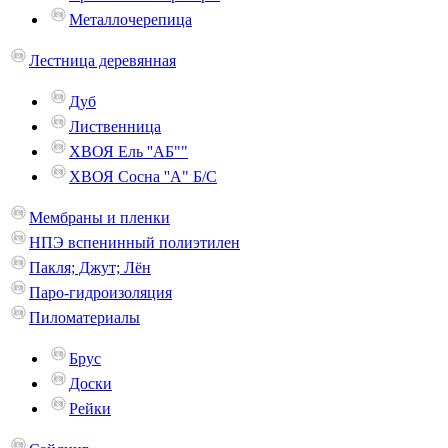
Металлочерепица
Лестница деревянная
Дуб
Лиственница
ХВОЯ Ель ''AБ""
ХВОЯ Сосна ''A" Б/С
Мембраны и пленки
НПЭ вспенинный полиэтилен
Пакля; Джут; Лён
Паро-гидроизоляция
Пиломатериалы
Брус
Доски
Рейки